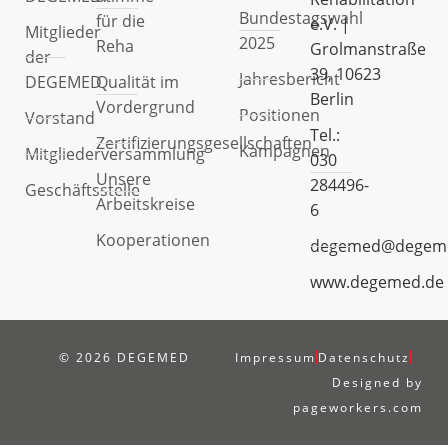
Bundestagswahl
für die
e.V. |
Mitglieder
2025
Reha
Grolmanstraße
der
39, 10623
Jahresbericht
DEGEMED
Qualität im
Berlin
Vordergrund
Positionen
Vorstand
Tel.:
Zertifizierungsgesellschaften
Kampagnen
Mitgliederversammlung
030
Unsere
284496-
Geschäftsstelle
Arbeitskreise
6
Kooperationen
degemed@degem
www.degemed.de
© 2026 DEGEMED
Impressum
Datenschutz
Designed by
pageworkers.com