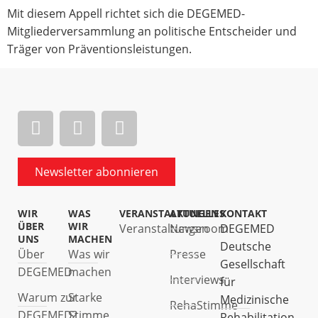
Mit diesem Appell richtet sich die DEGEMED-
Mitgliederversammlung an politische Entscheider und
Träger von Präventionsleistungen.
Newsletter abonnieren
WIR
WAS
VERANSTALTUNGEN
AKTUELLES
KONTAKT
ÜBER
WIR
Veranstaltungen
Newsroom
DEGEMED
UNS
MACHEN
Deutsche
Über
Was wir
Presse
Gesellschaft
DEGEMED
machen
Interviews
für
Warum zur
Starke
Medizinische
RehaStimme
DEGEMED?
Stimme
Rehabilitation