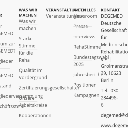
WAS WIR
VERANSTALTUNGEN
AKTUELLES
KONTAKT
R
MACHEN
Veranstaltungen
Newsroom
DEGEMED
Was wir
Deutsche
r
Presse
machen
Gesellschaft
GEMED
Interviews
für
Starke
um zur
Medizinisch
Stimme
RehaStimme
GEMED?
Rehabilitati
für die
Bundestagswahl
e.V. |
Reha
glieder
2025
Grolmanstr
Qualität im
39, 10623
Jahresbericht
GEMED
Vordergrund
Berlin
Positionen
stand
Zertifizierungsgesellschaften
Tel.: 030
Kampagnen
gliederversammlung
284496-
Unsere
6
Arbeitskreise
chäftsstelle
degemed@d
Kooperationen
www.degem