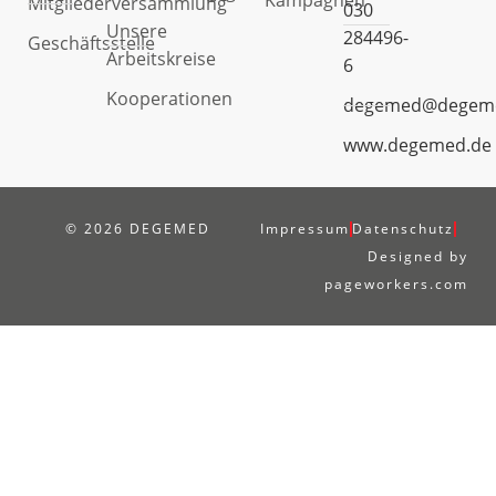
Kampagnen
Mitgliederversammlung
030
Unsere
284496-
Geschäftsstelle
Arbeitskreise
6
Kooperationen
degemed@degem
www.degemed.de
© 2026 DEGEMED
Impressum
Datenschutz
Designed by
pageworkers.com