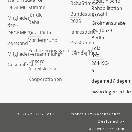
Medizinische
RehaStimme
DEGEMED?
Stimme
Rehabilitation
Bundestagswahl
für die
e.V. |
Mitglieder
2025
Reha
Grolmanstraße
der
39, 10623
Jahresbericht
DEGEMED
Qualität im
Berlin
Vordergrund
Positionen
Vorstand
Tel.:
Zertifizierungsgesellschaften
Kampagnen
Mitgliederversammlung
030
Unsere
284496-
Geschäftsstelle
Arbeitskreise
6
Kooperationen
degemed@degem
www.degemed.de
© 2026 DEGEMED
Impressum
Datenschutz
Designed by
pageworkers.com